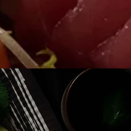
resse
ower Damm 26