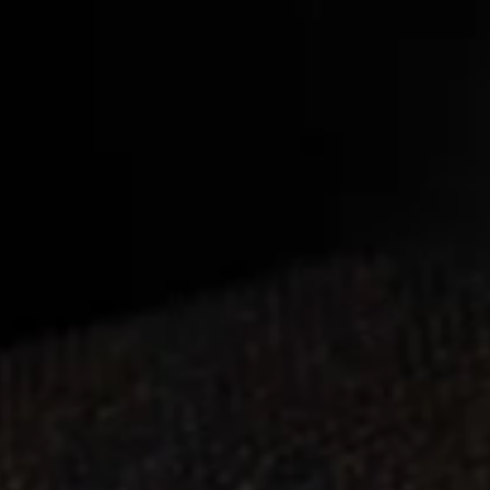
Speisekarte
Über Uns
 und
 bei
o.de